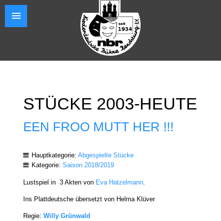
STÜCKE 2003-HEUTE
EEN FROO MUTT HER !!!
Hauptkategorie:
Abgespielte Stücke
Kategorie:
Saison 2018/2019
Lustspiel in 3 Akten von
Eva Hatzelmann
.
Ins Plattdeutsche übersetzt von Helma Klüver
Regie:
Willy Grünwald