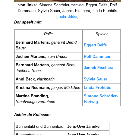
von links:
Simone Schröder-Hartwig, Eggert Delfs, Rolf
Dammann, Sylvia Sauer, Jannik Fischera, Linda Frohbös
[mehr Bilder]
Dor speelt mit:
Rolle
Spieler
Bernhard Martens,
genannt Bernd,
Eggert Delfs
Bauer
Jochen Martens,
sein Bruder
Rolf Dammann
Bernhard Martens,
genannt Berni,
Jannik Fischera
Jochens Sohn
Anni Beck,
Nachbarin
Sylvia Sauer
Kristina Neumann,
junges Mädchen
Linda Frohbös
Martina Branding,
Simone Schröder-
Staubsaugervertreterin
Hartwig
Achter de Kulissen:
Bühnenbild und Bühnenbau:
Jens-Uwe Jahnke
Bühnentechnik:
Jens-Uwe Jahnke,