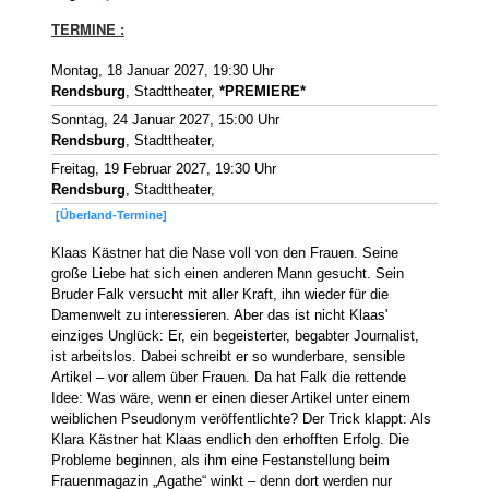
TERMINE :
Montag, 18 Januar 2027, 19:30 Uhr
Rendsburg
, Stadttheater,
*PREMIERE*
Sonntag, 24 Januar 2027, 15:00 Uhr
Rendsburg
, Stadttheater,
Freitag, 19 Februar 2027, 19:30 Uhr
Rendsburg
, Stadttheater,
[Überland-Termine]
Klaas Kästner hat die Nase voll von den Frauen. Seine
große Liebe hat sich einen anderen Mann gesucht. Sein
Bruder Falk versucht mit aller Kraft, ihn wieder für die
Damenwelt zu interessieren. Aber das ist nicht Klaas'
einziges Unglück: Er, ein begeisterter, begabter Journalist,
ist arbeitslos. Dabei schreibt er so wunderbare, sensible
Artikel – vor allem über Frauen. Da hat Falk die rettende
Idee: Was wäre, wenn er einen dieser Artikel unter einem
weiblichen Pseudonym veröffentlichte? Der Trick klappt: Als
Klara Kästner hat Klaas endlich den erhofften Erfolg. Die
Probleme beginnen, als ihm eine Festanstellung beim
Frauenmagazin „Agathe“ winkt – denn dort werden nur