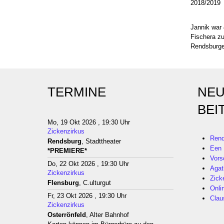
2018/2019
Jannik war 
Fischera z
Rendsburge
TERMINE
NEU
BEI
Mo, 19 Okt 2026 , 19:30 Uhr
Zickenzirkus
Rend
Rendsburg
, Stadttheater
Een 
*PREMIERE*
Vors
Do, 22 Okt 2026 , 19:30 Uhr
Agat
Zickenzirkus
Zick
Flensburg
, C.ulturgut
Onli
Fr, 23 Okt 2026 , 19:30 Uhr
Clau
Zickenzirkus
Osterrönfeld
, Alter Bahnhof