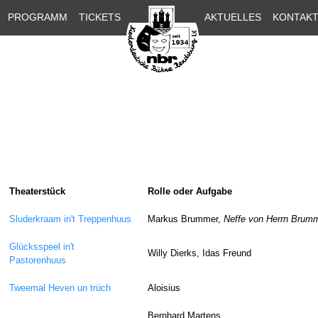
PROGRAMM
TICKETS
AKTUELLES
KONTAK
Theaterstück
Rolle oder Aufgabe
Sluderkraam in't Treppenhuus
Markus Brummer,
Neffe von Herrn Brum
Glücksspeel in't
Willy Dierks, Idas Freund
Pastorenhuus
Tweemal Heven un trüch
Aloisius
Bernhard Martens,