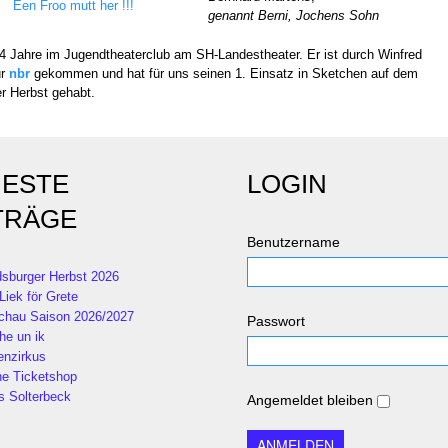
Een Froo mutt her !!!
genannt Berni, Jochens Sohn
4 Jahre im Jugendtheaterclub am SH-Landestheater. Er ist durch Winfred
ur
nbr
gekommen und hat für uns seinen 1. Einsatz in Sketchen auf dem
r Herbst gehabt.
ESTE
LOGIN
TRÄGE
Benutzername
sburger Herbst 2026
Liek för Grete
chau Saison 2026/2027
Passwort
he un ik
enzirkus
ne Ticketshop
s Solterbeck
Angemeldet bleiben