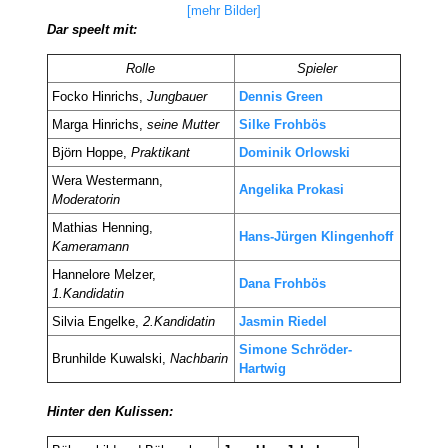
[mehr Bilder]
Dar speelt mit:
Rolle
Spieler
Focko Hinrichs,
Jungbauer
Dennis Green
Marga Hinrichs,
seine Mutter
Silke Frohbös
Björn Hoppe,
Praktikant
Dominik Orlowski
Wera Westermann,
Angelika Prokasi
Moderatorin
Mathias Henning,
Hans-Jürgen Klingenhoff
Kameramann
Hannelore Melzer,
Dana Frohbös
1.Kandidatin
Silvia Engelke,
2.Kandidatin
Jasmin Riedel
Simone Schröder-
Brunhilde Kuwalski,
Nachbarin
Hartwig
Hinter den Kulissen: