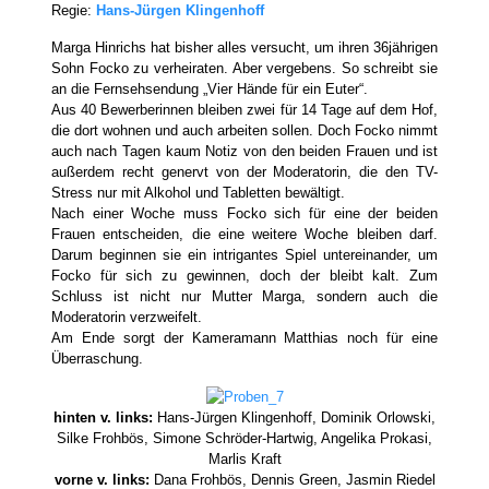
Regie:
Hans-Jürgen Klingenhoff
Marga Hinrichs hat bisher alles versucht, um ihren 36jährigen
Sohn Focko zu verheiraten. Aber vergebens. So schreibt sie
an die Fernsehsendung „Vier Hände für ein Euter“.
Aus 40 Bewerberinnen bleiben zwei für 14 Tage auf dem Hof,
die dort wohnen und auch arbeiten sollen. Doch Focko nimmt
auch nach Tagen kaum Notiz von den beiden Frauen und ist
außerdem recht genervt von der Moderatorin, die den TV-
Stress nur mit Alkohol und Tabletten bewältigt.
Nach einer Woche muss Focko sich für eine der beiden
Frauen entscheiden, die eine weitere Woche bleiben darf.
Darum beginnen sie ein intrigantes Spiel untereinander, um
Focko für sich zu gewinnen, doch der bleibt kalt. Zum
Schluss ist nicht nur Mutter Marga, sondern auch die
Moderatorin verzweifelt.
Am Ende sorgt der Kameramann Matthias noch für eine
Überraschung.
hinten v. links:
Hans-Jürgen Klingenhoff, Dominik Orlowski,
Silke Frohbös, Simone Schröder-Hartwig, Angelika Prokasi,
Marlis Kraft
vorne v. links:
Dana Frohbös, Dennis Green, Jasmin Riedel