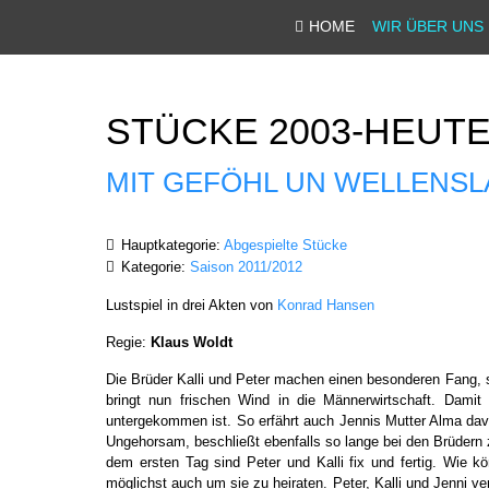
HOME
WIR ÜBER UNS
STÜCKE 2003-HEUT
MIT GEFÖHL UN WELLENS
Hauptkategorie:
Abgespielte Stücke
Kategorie:
Saison 2011/2012
Lustspiel in drei Akten von
Konrad Hansen
Regie:
Klaus Woldt
Die Brüder Kalli und Peter machen einen besonderen Fang, 
bringt nun frischen Wind in die Männerwirtschaft. Damit d
untergekommen ist. So erfährt auch Jennis Mutter Alma davo
Ungehorsam, beschließt ebenfalls so lange bei den Brüdern
dem ersten Tag sind Peter und Kalli fix und fertig. Wie 
möglichst auch um sie zu heiraten. Peter, Kalli und Jenni ve