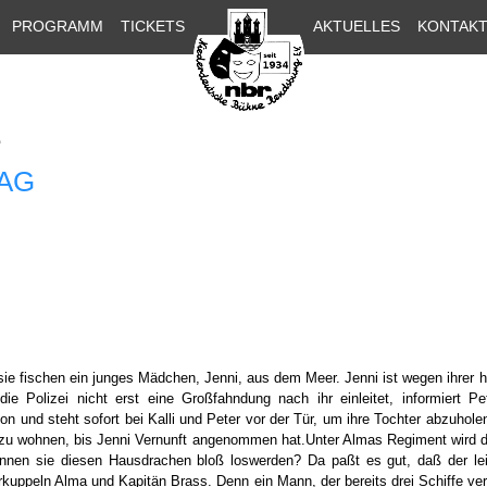
PROGRAMM
TICKETS
AKTUELLES
KONTAK
E
LAG
sie fischen ein junges Mädchen, Jenni, aus dem Meer. Jenni ist wegen ihrer
ie Polizei nicht erst eine Großfahndung nach ihr einleitet, informiert P
n und steht sofort bei Kalli und Peter vor der Tür, um ihre Tochter abzuhole
 zu wohnen, bis Jenni Vernunft angenommen hat.Unter Almas Regiment wird 
können sie diesen Hausdrachen bloß loswerden? Da paßt es gut, daß der lei
rkuppeln Alma und Kapitän Brass. Denn ein Mann, der bereits drei Schiffe ver