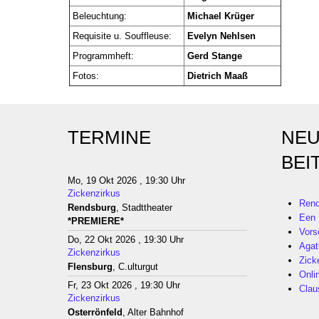
Beleuchtung:
Michael Krüger
Requisite u. Souffleuse:
Evelyn Nehlsen
Programmheft:
Gerd Stange
Fotos:
Dietrich Maaß
TERMINE
NEU
BEI
Mo, 19 Okt 2026 , 19:30 Uhr
Zickenzirkus
Rend
Rendsburg
, Stadttheater
Een 
*PREMIERE*
Vors
Do, 22 Okt 2026 , 19:30 Uhr
Agat
Zickenzirkus
Zick
Flensburg
, C.ulturgut
Onli
Fr, 23 Okt 2026 , 19:30 Uhr
Clau
Zickenzirkus
Osterrönfeld
, Alter Bahnhof