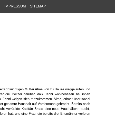
T
IMPRESSUM
SITEMAP
 herrschsüchtigen Mutter Alma von zu Hause weggelaufen und
eter die Polizei darüber, daß Jenni wohlbehalten bei ihnen
n. Jenni weigert sich mitzukommen. Alma, erbost über soviel
der gesamte Haushalt auf Vordermann gebracht. Bereits nach
cht verrückte Kapitän Brass eine neue Haushälterin sucht,
loren hat, und eine Frau, die bereits drei Ehemänner verloren