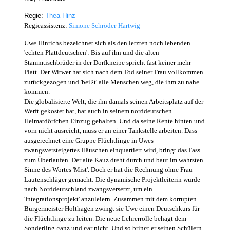
R
e
gie:
Thea Hinz
Regieassistenz:
Simone Schröder-Hartwig
Uwe Hinrichs bezeichnet sich als den letzten noch lebenden
'echten Plattdeutschen': Bis auf ihn und die alten
Stammtischbrüder in der Dorfkneipe spricht fast keiner mehr
Platt. Der Witwer hat sich nach dem Tod seiner Frau vollkommen
zurückgezogen und 'beißt' alle Menschen weg, die ihm zu nahe
kommen.
Die globalisierte Welt, die ihn damals seinen Arbeitsplatz auf der
Werft gekostet hat, hat auch in seinem norddeutschen
Heimatdörfchen Einzug gehalten. Und da seine Rente hinten und
vorn nicht ausreicht, muss er an einer Tankstelle arbeiten. Dass
ausgerechnet eine Gruppe Flüchtlinge in Uwes
zwangsversteigertes Häuschen einquartiert wird, bringt das Fass
zum Überlaufen. Der alte Kauz dreht durch und baut im wahrsten
Sinne des Wortes 'Mist'. Doch er hat die Rechnung ohne Frau
Lautenschläger gemacht: Die dynamische Projektleiterin wurde
nach Norddeutschland zwangsversetzt, um ein
'Integrationsprojekt' anzuleiern. Zusammen mit dem korrupten
Bürgermeister Holthagen zwingt sie Uwe einen Deutschkurs für
die Flüchtlinge zu leiten. Die neue Lehrerrolle behagt dem
Sonderling ganz und gar nicht. Und so bringt er seinen Schülern,