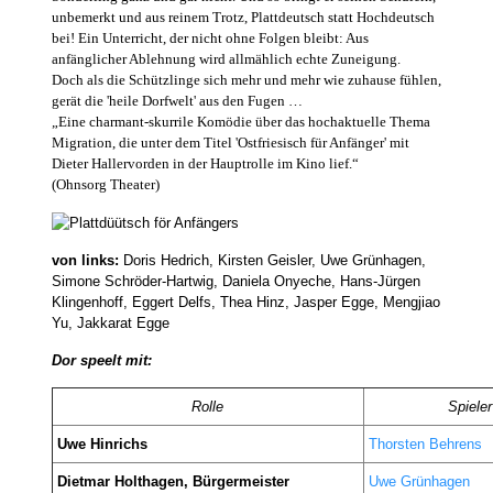
unbemerkt und aus reinem Trotz, Plattdeutsch statt Hochdeutsch
bei! Ein Unterricht, der nicht ohne Folgen bleibt: Aus
anfänglicher Ablehnung wird allmählich echte Zuneigung.
Doch als die Schützlinge sich mehr und mehr wie zuhause fühlen,
gerät die 'heile Dorfwelt' aus den Fugen …
„Eine charmant-skurrile Komödie über das hochaktuelle Thema
Migration, die unter dem Titel 'Ostfriesisch für Anfänger' mit
Dieter Hallervorden in der Hauptrolle im Kino lief.“
(Ohnsorg Theater)
von links:
Doris Hedrich, Kirsten Geisler, Uwe Grünhagen,
Simone Schröder-Hartwig, Daniela Onyeche, Hans-Jürgen
Klingenhoff, Eggert Delfs, Thea Hinz, Jasper Egge, Mengjiao
Yu, Jakkarat Egge
Dor speelt mit:
Rolle
Spieler
Uwe Hinrichs
Thorsten Behrens
Dietmar Holthagen, Bürgermeister
Uwe
Grünhagen