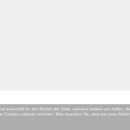
ind essenziell für den Betrieb der Seite, während andere uns helfen, 
ie Cookies zulassen möchten. Bitte beachten Sie, dass bei einer Ableh
tglied im Niederdeutschen Bühnenbund S-H. Alle Rechte vorbehalten.