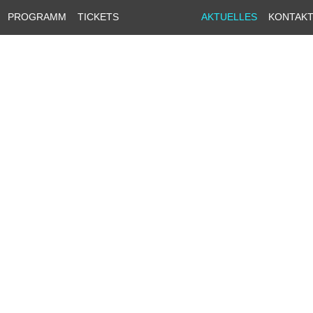
PROGRAMM
TICKETS
AKTUELLES
KONTAK
Nach Jahr
Nach Monat
Nach Woche
Heute
Suche
Gehe zu
Monat
Termine für
2025